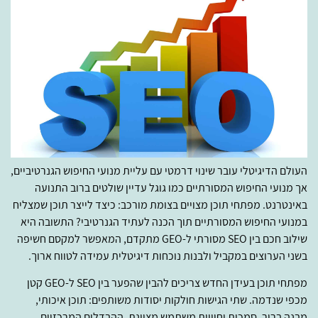
העולם הדיגיטלי עובר שינוי דרמטי עם עליית מנועי החיפוש הגנרטיביים,
אך מנועי החיפוש המסורתיים כמו גוגל עדיין שולטים ברוב התנועה
באינטרנט. מפתחי תוכן מצויים בצומת מורכב: כיצד לייצר תוכן שמצליח
במנועי החיפוש המסורתיים תוך הכנה לעתיד הגנרטיבי? התשובה היא
שילוב חכם בין SEO מסורתי ל-GEO מתקדם, המאפשר למקסם חשיפה
בשני הערוצים במקביל ולבנות נוכחות דיגיטלית עמידה לטווח ארוך.
מפתחי תוכן בעידן החדש צריכים להבין שהפער בין SEO ל-GEO קטן
מכפי שנדמה. שתי הגישות חולקות יסודות משותפים: תוכן איכותי,
מבנה ברור, סמכות וחוויית משתמש מצוינת. ההבדלים המרכזיים