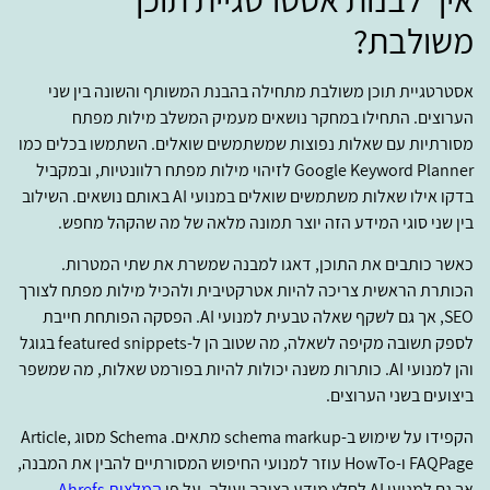
משולבת?
אסטרטגיית תוכן משולבת מתחילה בהבנת המשותף והשונה בין שני
הערוצים. התחילו במחקר נושאים מעמיק המשלב מילות מפתח
מסורתיות עם שאלות נפוצות שמשתמשים שואלים. השתמשו בכלים כמו
Google Keyword Planner לזיהוי מילות מפתח רלוונטיות, ובמקביל
בדקו אילו שאלות משתמשים שואלים במנועי AI באותם נושאים. השילוב
בין שני סוגי המידע הזה יוצר תמונה מלאה של מה שהקהל מחפש.
כאשר כותבים את התוכן, דאגו למבנה שמשרת את שתי המטרות.
הכותרת הראשית צריכה להיות אטרקטיבית ולהכיל מילות מפתח לצורך
SEO, אך גם לשקף שאלה טבעית למנועי AI. הפסקה הפותחת חייבת
לספק תשובה מקיפה לשאלה, מה שטוב הן ל-featured snippets בגוגל
והן למנועי AI. כותרות משנה יכולות להיות בפורמט שאלות, מה שמשפר
ביצועים בשני הערוצים.
הקפידו על שימוש ב-schema markup מתאים. Schema מסוג Article,
FAQPage ו-HowTo עוזר למנועי החיפוש המסורתיים להבין את המבנה,
אך גם למנועי AI לחלץ מידע בצורה יעילה. על פי
המלצות Ahrefs
,