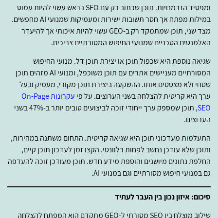
ומפסיד הזדמנויות. תוכן שכתוב רק עם SEO בראש עשוי להיות עמוס
במילות מפתח אך חסר תשובות ישירות ומעמיקות שמנועי AI מחפשים.
מצד שני, תוכן שמתמקד רק ב-GEO עשוי להיות איכותי אך להיעדר
האלמנטים הטכניים שמנועי החיפוש המסורתיים צריכים.
שגיאה נוספת היא שכפול תוכן או יצירת תוכן דל. מנועי החיפוש
המסורתיים מעניישים אתרים עם תוכן משוכפל, ומנועי AI מזהים תוכן
שטחי ולא מצטטים אותו. ההשקעה ביצירת תוכן מקורי, מעמיק ובעל
ערך היא קריטית להצלחה בשני הערוצים. על פי
עקרונות On-Page
SEO
, תוכן שמספק ערך ייחודי זוכה לביצועים טובים יותר ב-47% בשני
הערוצים.
התעלמות מעדכוני תוכן היא שגיאה קריטית. התחום משתנה במהירות,
ותוכן שלא עודכן נחשב לפחות רלוונטי. הקצו זמן לעדכון תוכן קיים,
החלפת נתונים מיושנים והוספת מידע חדש. תוכן מעודכן זוכה להעדפה
גם במנועי חיפוש מסורתיים וגם במנועי AI.
סיכום: איזון נכון בין העבר לעתיד
שילוב מוצלח בין SEO מסורתי ל-GEO מתקדם הוא המפתח להצלחה