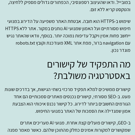
במובייל. ודאו שהעיצוב רספונסיבי, הכפתורים גדולים מספיק ללחיצה,
והטקסט קריא ללא זום.
שימוש ב-HTTPS הוא חובה. אבטחת האתר משפיעה על הדירוג במנועי
חיפוש מסורתיים ועל האמון שמנועי AI נותנים במקור. אתר ללא HTTPS
ייחשב פחות אמין ויקבל עדיפות נמוכה יותר. בנוסף, וודאו שהאתר נגיש
עם navigation ברור, מפת אתר XML מעודכנת וקובץ robots.txt
מוגדר נכון.
מה התפקיד של קישורים
באסטרטגיה משולבת?
קישורים ממשיכים למלא תפקיד מרכזי בשתי הגישות, אך בדרכים שונות
מעט. ב-SEO מסורתי, קישורים נכנסים מאתרים סמכותיים הם אחד
הגורמים החשובים ביותר לדירוג. כל קישור נכנס איכותי הוא הצבעת
אמון שמגדילה את הסמכות של האתר במנועי החיפוש.
ב-GEO, קישורים פועלים קצת אחרת. מנועי AI מעריכים אתרים
שמקושרים למקורות אמינים כחלק מהתוכן שלהם. כאשר מאמר מפנה