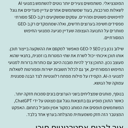
הפוטנציאלי. משתמשים צעירים יותר נוטים להשתמש במנועי AI
לשאלות מורכבות, בעוד שמשתמשים אחרים עדיין מעדיפים את גוגל
לחיפושים פשוטים ומהירים. עסקים שמשקיעים רק ב-SEO מסורתי
מפסידים חשיפה בערוצים חדשים, ואלה שמתמקדים רק ב-GEO
מוותרים על התנועה העצומה שעדיין מגיעה ממנועי החיפוש
המסורתיים.
שילוב נכון בין SEO ל-GEO מאפשר למקסם את ההשקעה בייצור תוכן.
אותו תוכן איכותי יכול לשרת את שתי המטרות בו זמנית, בתנאי שהוא
מעוצב נכון. התוכן צריך להיות מובנה היטב עם כותרות ברורות למנועי
החיפוש המסורתיים, אך גם לכלול תשובות ישירות ומפורטות לשאלות
למנועי ה-AI. הקפידו על מילות מפתח רלוונטיות לצד הבנה סמנטית
עמוקה של הנושא.
בנוסף, מותגים שמצליחים בשני הערוצים בונים סמכות חזקה יותר.
כאשר התוכן מופיע גם בתוצאות גוגל וגם מצוטט על ידי ChatGPT,
המשתמשים תופסים את המותג כמקור אמין ומוביל בתחום. האפקט
המצטבר הזה חזק משמעותית מהצלחה בערוץ אחד בלבד.
איך לבנות אסטרטגיית תוכן